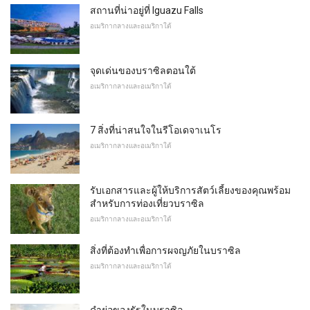
สถานที่น่าอยู่ที่ Iguazu Falls
อเมริกากลางและอเมริกาใต้
จุดเด่นของบราซิลตอนใต้
อเมริกากลางและอเมริกาใต้
7 สิ่งที่น่าสนใจในรีโอเดจาเนโร
อเมริกากลางและอเมริกาใต้
รับเอกสารและผู้ให้บริการสัตว์เลี้ยงของคุณพร้อม
สำหรับการท่องเที่ยวบราซิล
อเมริกากลางและอเมริกาใต้
สิ่งที่ต้องทำเพื่อการผจญภัยในบราซิล
อเมริกากลางและอเมริกาใต้