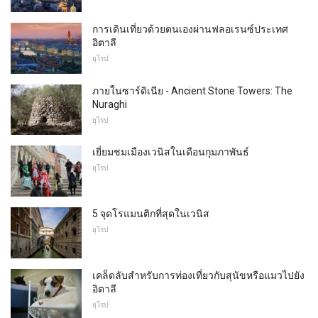
การเดินเที่ยวด้วยตนเองผ่านฟลอเรนซ์ประเทศ
อิตาลี
ยุโรป
ภายในซาร์ดิเนีย - Ancient Stone Towers: The
Nuraghi
ยุโรป
เยี่ยมชมเมืองเวนิสในเดือนกุมภาพันธ์
ยุโรป
5 จุดโรแมนติกที่สุดในเวนิส
ยุโรป
เคล็ดลับสำหรับการท่องเที่ยวกับสุนัขหรือแมวไปยัง
อิตาลี
ยุโรป