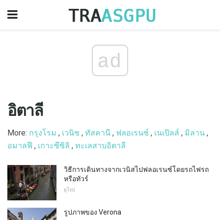
ad
อิตาลี
More:
กรุงโรม
,
เวนิซ
,
ทัสคานี
,
ฟลอเรนซ์
,
เนเปิลส์
,
มิลาน
,
อมาลฟี
,
เกาะซีซิลิ
,
ทะเลสาบอิตาลี
วิธีการเดินทางจากเวนิสไปฟลอเรนซ์โดยรถไฟรถ
หรือทัวร์
ยุโรป
รูปภาพของ Verona