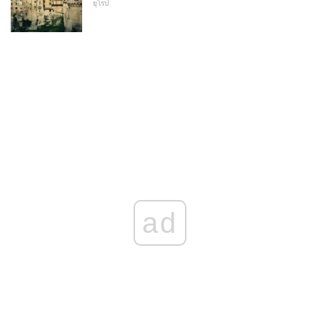
ยุโรป
ad