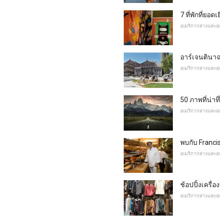
7 ที่พักที่ยอ
อเมริกากลางและอเ
อาร์เจนตินาฉ
อเมริกากลางและอเ
50 ภาพที่น่า
อเมริกากลางและอเ
พบกับ Franci
อเมริกากลางและอเ
ช้อปปิ้งเครื่
อเมริกากลางและอเ