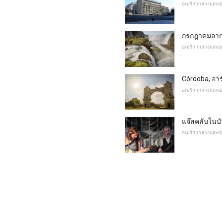
อเมริกากลางและอเ
กรกฎาคมอากา
อเมริกากลางและอเ
Córdoba, อาร
อเมริกากลางและอเ
แจ๊สคลับในบ
อเมริกากลางและอเ