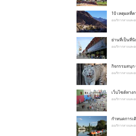
10 เหตุผลที่
อเมริกากลางและอเ
ย่านที่เป็นที
อเมริกากลางและอเ
กิจกรรมสนุก
อเมริกากลางและอเ
เว็บไซต์ทางก
อเมริกากลางและอเ
กำหนดการเดิ
อเมริกากลางและอเ