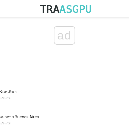
ad
าร์เจนตินา
มริกาใต้
ุณมาจาก Buenos Aires
มริกาใต้