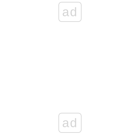
ad
ad