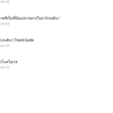
มริกาใต้
ศที่เป็นที่นิยมปลายทางในอาร์เจนตินา
มริกาใต้
์เจนตินา Travel Guide
มริกาใต้
ัวโนสไอเรส
มริกาใต้