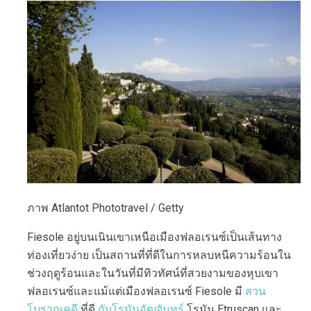
ภาพ Atlantot Phototravel / Getty
Fiesole อยู่บนเนินเขาเหนือเมืองฟลอเรนซ์เป็นเส้นทาง
ท่องเที่ยวง่าย เป็นสถานที่ที่ดีในการหลบหนีความร้อนใน
ช่วงฤดูร้อนและในวันที่มีทิวทัศน์ที่สวยงามของหุบเขา
ฟลอเรนซ์และแม้แต่เมืองฟลอเรนซ์ Fiesole มี
สวน
โบราณคดี
ที่ดี
กับโรมันอัฒจันทร์
โรมัน Etruscan และ