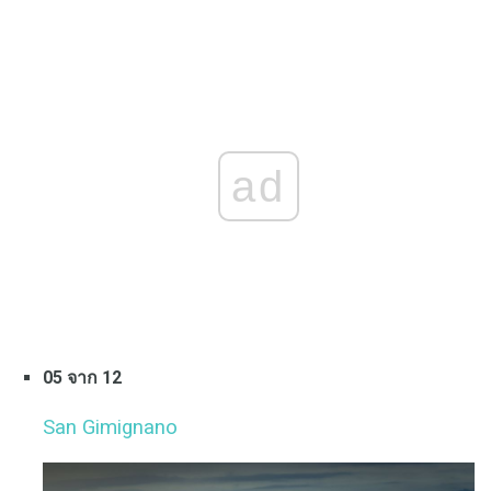
ad
05 จาก 12
San Gimignano