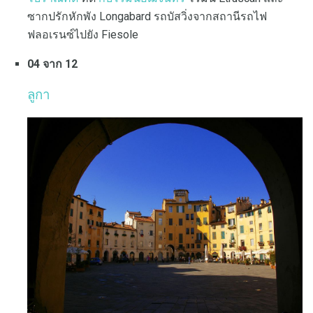
ซากปรักหักพัง Longabard รถบัสวิ่งจากสถานีรถไฟ
ฟลอเรนซ์ไปยัง Fiesole
04 จาก 12
ลูกา