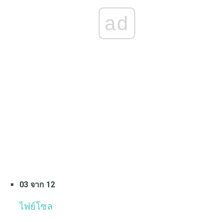
ad
03 จาก 12
ไฟย์โซล