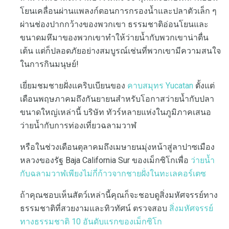
โยนเคลื่อนผ่านแพลงก์ตอนการกรองน้ำและปลาตัวเล็ก ๆ
ผ่านช่องปากกว้างของพวกเขา ธรรมชาติอ่อนโยนและ
ขนาดมหึมาของพวกเขาทำให้ว่ายน้ำกับพวกเขาน่าตื่น
เต้น แต่ก็ปลอดภัยอย่างสมบูรณ์เช่นที่พวกเขามีความสนใจ
ในการกินมนุษย์!
เยี่ยมชมชายฝั่งแคริบเบียนของ
คาบสมุทร Yucatan
ตั้งแต่
เดือนพฤษภาคมถึงกันยายนสำหรับโอกาสว่ายน้ำกับปลา
ขนาดใหญ่เหล่านี้ บริษัท ทัวร์หลายแห่งในภูมิภาคเสนอ
ว่ายน้ำกับการท่องเที่ยวฉลามวาฬ
หรือในช่วงเดือนตุลาคมถึงเมษายนมุ่งหน้าสู่ลาปาซเมือง
หลวงของรัฐ Baja California Sur ของเม็กซิโกเพื่อ
ว่ายน้ำ
กับฉลามวาฬเพียงไม่กี่ก้าวจากชายฝั่งในทะเลคอร์เตซ
ถ้าคุณชอบเห็นสัตว์เหล่านี้คุณก็จะชอบดูสิ่งมหัศจรรย์ทาง
ธรรมชาติที่สวยงามและทิวทัศน์ ตรวจสอบ
สิ่งมหัศจรรย์
ทางธรรมชาติ 10 อันดับแรกของเม็กซิโก