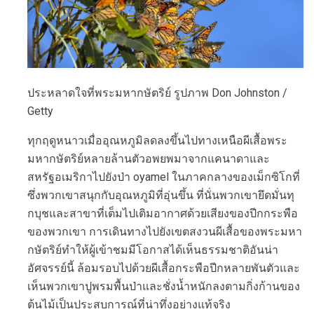
ประหลาดใจที่พระมหากษัตริย์ รูปภาพ Don Johnston /
Getty
ทุกฤดูหนาวเมื่ออุณหภูมิลดลงขึ้นไปทางเหนือผีเสื้อพระ
มหากษัตริย์หลายล้านตัวอพยพมาจากแคนาดาและ
สหรัฐอเมริกาไปยังป่า oyamel ในภาคกลางของเม็กซิโกที่
ซึ่งพวกเขาสนุกกับอุณหภูมิที่อุ่นขึ้น ที่นั่นพวกเขายึดมั่นทุ
กบุชและสาขาที่เต็มไปเติมอากาศด้วยเสียงของปีกกระพือ
ของพวกเขา การเดินทางไปยังเขตสงวนผีเสื้อของพระมหา
กษัตริย์ทำให้ผู้เข้าชมมีโอกาสได้เห็นธรรมชาติอันน่า
อัศจรรย์นี้ ล้อมรอบไปด้วยผีเสื้อกระพือปีกหลายพันตัวและ
เห็นพวกเขาปูพรมพื้นป่าและชั่งน้ำหนักลงตามกิ่งก้านของ
ต้นไม้เป็นประสบการณ์ที่น่าทึ่งอย่างแท้จริง