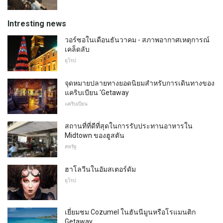
Intresting news
วอร์ซอในเดือนธันวาคม - สภาพอากาศเหตุการณ์
เคล็ดลับ
ยุโรป
จุดหมายปลายทางยอดนิยมสำหรับการเดินทางของ
แคริบเบียน 'Getaway
แคริบเบียน
สถานที่ที่ดีที่สุดในการรับประทานอาหารใน
Midtown ของฮูสตัน
สหรัฐ
ฮาโลวีนในอัมสเตอร์ดัม
ยุโรป
เยี่ยมชม Cozumel ในฮันนีมูนหรือโรแมนติก
Getaway