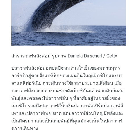
สำรวจวาฬหลังค่อม รูปภาพ Daniela Dirscherl / Getty
ปลาวาฬหลังค่อมอพยพปีจากน่านน้ำเย็นของมหาสมุทร
อาร์กติกสู่ชายฝั่งแปซิฟิกของแผ่นดินใหญ่เม็กซิโกและบา
จาแคลิฟอร์เนีย การเดินทางใช้เวลาประมาณสี่เดือน เมื่อ
ปลาวาฬถึงปลายทางบนชายฝั่งเม็กซิกันแล้วพวกมันก็ผสม
พันธุ์และคลอด มีปลาวาฬอื่น ๆ ที่อาศัยอยู่ในชายฝั่งของ
เม็กซิโกรวมถึงปลาวาฬสีน้ำเงินปลาวาฬสเปิร์มปลาวาฬสี
เทาและปลาวาฬเพช,ฆาต แต่ปลาวาฬส่วนใหญ่มีพลังและ
เป็นมิตรมากและเป็นสายพันธุ์ที่คุณมักจะเห็นในปลาวาฬ
ดูการเดินทาง