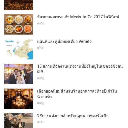
วันขอบคุณพระเจ้า Meals-to-Go 2017 ในฟินิกซ์
สหรัฐ
แผนที่และคู่มือท่องเที่ยว Veneto
ยุโรป
15 สถานที่จัดงานแต่งงานที่ยิ่งใหญ่ในเขตวอชิงตัน
ดี.ซี.
สหรัฐ
เลือกยอดนิยมสำหรับร้านอาหารส่งท้ายปีเก่าใน
นิวยอร์ค
สหรัฐ
วิธีการแต่งกายสำหรับฤดูหนาวของรัสเซีย
เอเชีย