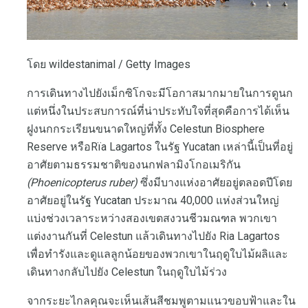
โดย wildestanimal / Getty Images
การเดินทางไปยังเม็กซิโกจะมีโอกาสมากมายในการดูนก
แต่หนึ่งในประสบการณ์ที่น่าประทับใจที่สุดคือการได้เห็น
ฝูงนกกระเรียนขนาดใหญ่ที่ทั้ง Celestun Biosphere
Reserve หรือRïa Lagartos ในรัฐ Yucatan เหล่านี้เป็นที่อยู่
อาศัยตามธรรมชาติของนกฟลามิงโกอเมริกัน
(Phoenicopterus ruber)
ซึ่งมีบางแห่งอาศัยอยู่ตลอดปีโดย
อาศัยอยู่ในรัฐ Yucatan ประมาณ 40,000 แห่งส่วนใหญ่
แบ่งช่วงเวลาระหว่างสองเขตสงวนชีวมณฑล พวกเขา
แต่งงานกันที่ Celestun แล้วเดินทางไปยัง Ria Lagartos
เพื่อทำรังและดูแลลูกน้อยของพวกเขาในฤดูใบไม้ผลิและ
เดินทางกลับไปยัง Celestun ในฤดูใบไม้ร่วง
จากระยะไกลคุณจะเห็นเส้นสีชมพูตามแนวขอบฟ้าและใน