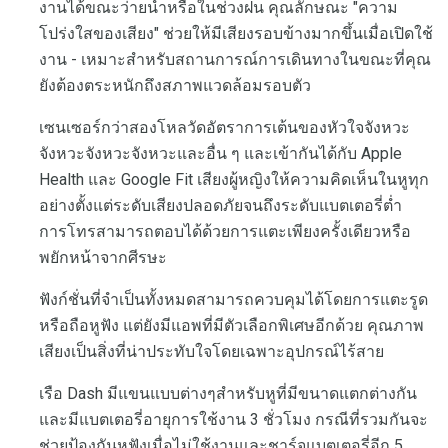
งานได้ขณะว่ายน้ำหรือในช่วงฝน คุณลักษณะ "ความ
โปร่งใสของเสียง" ช่วยให้มีเสียงรอบข้างมากขึ้นเมื่อเปิดใช้
งาน - เหมาะสำหรับสถานการณ์การเดินทางในขณะที่คุณ
ยังต้องตระหนักถึงสภาพแวดล้อมรอบตัว
เซนเซอร์กว่าสองโหลวัดอัตราการเต้นของหัวใจจังหวะ
จังหวะจังหวะจังหวะและอื่น ๆ และเข้ากันได้กับ Apple
Health และ Google Fit เสียงผู้หญิงให้ความคิดเห็นในหูทุก
อย่างตั้งแต่ระดับเสียงปลอดภัยจนถึงระดับแบตเตอรี่ต่ำ
การโทรสามารถตอบได้ด้วยการแตะเพียงครั้งเดียวหรือ
พยักหน้าจากศีรษะ
ฟังก์ชั่นที่จำเป็นทั้งหมดสามารถควบคุมได้โดยการแตะรูด
หรือถือหูฟัง แต่ยังมีแอพที่มีตัวเลือกพิเศษอีกด้วย คุณภาพ
เสียงเป็นสิ่งที่น่าประทับใจโดยเฉพาะอุปกรณ์ไร้สาย
เรือ Dash มีแขนแบบต่างๆสำหรับหูที่มีขนาดแตกต่างกัน
และมีแบตเตอรี่อายุการใช้งาน 3 ชั่วโมง กรณีที่รวมกันจะ
ช่วยป้องกันหูฟังเมื่อไม่ใช้งานและชาร์จแบตเตอรี่อีก 5