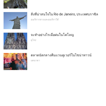
สิ่งที่น่าสนใจใน Rio de Janeiro, ประเทศบราซิล
อเมริกากลางและอเมริกาใต้
จะทำอย่างไรเมื่อฝนในโคโลญ
ยุโรป
ตลาดนัดกลางคืนแวนคูเวอร์ในไชน่าทาวน์
แคนาดา